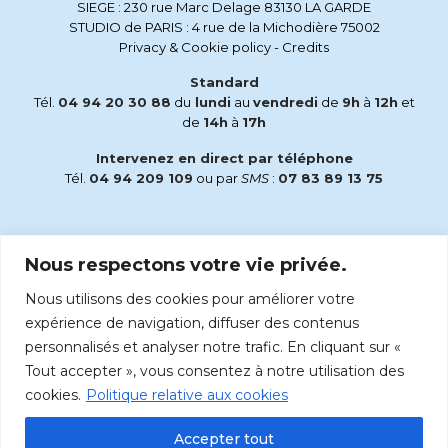
SIEGE : 230 rue Marc Delage 83130 LA GARDE
STUDIO de PARIS : 4 rue de la Michodière 75002
Privacy & Cookie policy
-
Credits
Standard
Tél.
04 94 20 30 88
du
lundi
au
vendredi
de
9h
à
12h
et
de
14h
à
17h
Intervenez en direct par téléphone
Tél.
04 94 209 109
ou par
SMS
:
07 83 89 13 75
Email
Nous respectons votre vie privée.
accueil@radiomaria.fr
Nous utilisons des cookies pour améliorer votre
Écoutez Radio Maria sur :
expérience de navigation, diffuser des contenus
personnalisés et analyser notre trafic. En cliquant sur «
Tout accepter », vous consentez à notre utilisation des
cookies.
Politique relative aux cookies
Accepter tout