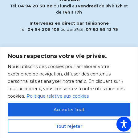
Tél.
04 94 20 30 88
du
lundi
au
vendredi
de
9h
à
12h
et
de
14h
à
17h
Intervenez en direct par téléphone
Tél.
04 94 209 109
ou par
SMS
:
07 83 89 13 75
Email
Nous respectons votre vie privée.
accueil@radiomaria.fr
Nous utilisons des cookies pour améliorer votre
Écoutez Radio Maria sur :
expérience de navigation, diffuser des contenus
personnalisés et analyser notre trafic. En cliquant sur «
Tout accepter », vous consentez à notre utilisation des
cookies.
Politique relative aux cookies
Accepter tout
Tout rejeter