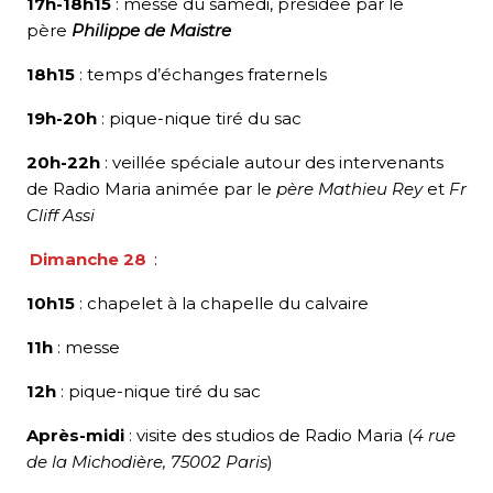
17h-18h15
: messe du samedi, présidée par le
père
Philippe de Maistre
18h15
: temps d’échanges fraternels
19h-20h
: pique-nique tiré du sac
20h-22h
: veillée spéciale autour des intervenants
de Radio Maria animée par le
père Mathieu Rey
et
Fr
Cliff Assi
Dimanche 28
:
10h15
: chapelet à la chapelle du calvaire
11h
: messe
12h
: pique-nique tiré du sac
Après-midi
: visite des studios de Radio Maria (
4 rue
de la Michodière, 75002 Paris
)