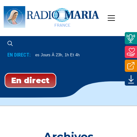
EN DIRECT:
Tous Les Jours À 23h, 1h Et 4h
En direct
Archives