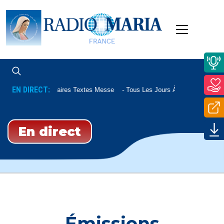
EN DIRECT:
Commentaires Textes Messe
Tous Les Jours À 07h45 Et Le Sa
En direct
Émissions