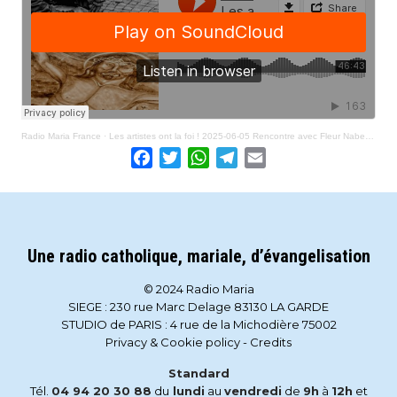
Radio Maria France
·
Les artistes ont la foi ! 2025-06-05 Rencontre avec Fleur Nabert, artiste sculpteur
Facebook
Twitter
WhatsApp
Telegram
Email
Une radio catholique, mariale, d’évangelisation
© 2024 Radio Maria
SIEGE : 230 rue Marc Delage 83130 LA GARDE
STUDIO de PARIS : 4 rue de la Michodière 75002
Privacy & Cookie policy
-
Credits
Standard
Tél.
04 94 20 30 88
du
lundi
au
vendredi
de
9h
à
12h
et