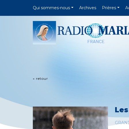
Qui sommes-nous
Archives
Prières
A
« retour
Les
GRAN