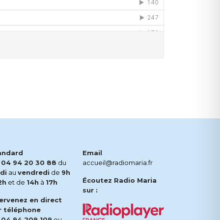
andard
Email
.
04 94 20 30 88
du
accueil@radiomaria.fr
di
au
vendredi
de
9h
Écoutez Radio Maria
2h
et de
14h
à
17h
sur :
tervenez en direct
r téléphone
.
04 94 209 109
ou