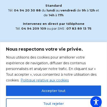
Standard
Tél.
04 94 20 30 88
du
lundi
au
vendredi
de
9h
à
12h
et
de
14h
à
17h
Intervenez en direct par téléphone
Tél.
04 94 209 109
ou par
SMS
:
07 83 89 13 75
Email
Nous respectons votre vie privée.
accueil@radiomaria.fr
Nous utilisons des cookies pour améliorer votre
Écoutez Radio Maria sur :
expérience de navigation, diffuser des contenus
personnalisés et analyser notre trafic. En cliquant sur «
Tout accepter », vous consentez à notre utilisation des
cookies.
Politique relative aux cookies
Accepter tout
Tout rejeter