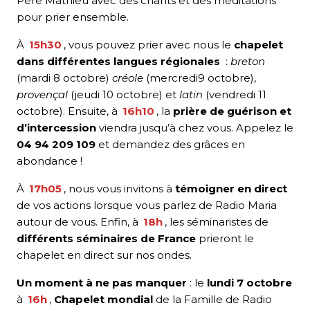
Père Mathieu avec des chants et des méditations
pour prier ensemble.
À
15h30
, vous pouvez prier avec nous le
chapelet
dans différentes langues régionales
:
breton
(mardi 8 octobre)
créole
(mercredi9 octobre),
provençal
(jeudi 10 octobre) et
latin
(vendredi 11
octobre). Ensuite, à
16h10
, la
prière de guérison et
d’intercession
viendra jusqu’à chez vous. Appelez le
04 94 209 109
et demandez des grâces en
abondance !
À
17h05
, nous vous invitons à
témoigner en direct
de vos actions lorsque vous parlez de Radio Maria
autour de vous. Enfin, à
18h
, les séminaristes de
différents séminaires de France
prieront le
chapelet en direct sur nos ondes.
Un moment à ne pas manquer
: le
lundi 7 octobre
à
16h
,
Chapelet mondial
de la Famille de Radio