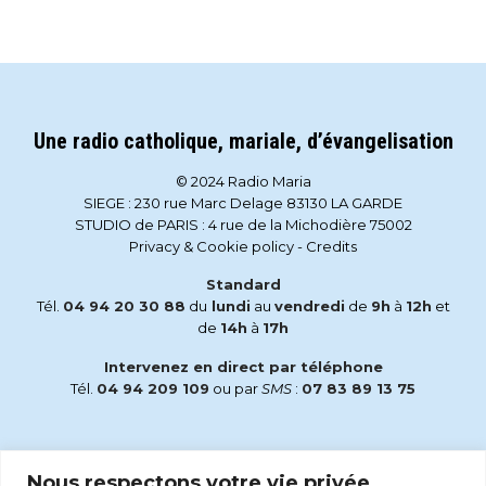
Une radio catholique, mariale, d’évangelisation
© 2024 Radio Maria
SIEGE : 230 rue Marc Delage 83130 LA GARDE
STUDIO de PARIS : 4 rue de la Michodière 75002
Privacy & Cookie policy
-
Credits
Standard
Tél.
04 94 20 30 88
du
lundi
au
vendredi
de
9h
à
12h
et
de
14h
à
17h
Intervenez en direct par téléphone
Tél.
04 94 209 109
ou par
SMS
:
07 83 89 13 75
Email
Nous respectons votre vie privée.