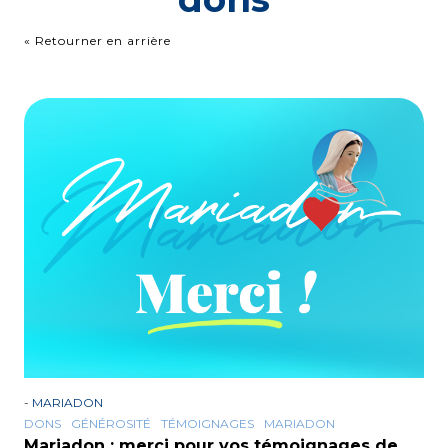
« Retourner en arrière
-
MARIADON
DONS
GÉNÉROSITÉ
TÉMOIGNAGES
MARIADON
Mariadon : merci pour vos témoignages de