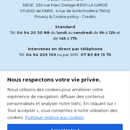
SIEGE : 230 rue Marc Delage 83130 LA GARDE
STUDIO de PARIS : 4 rue de la Michodière 75002
Privacy & Cookie policy
-
Credits
Standard
Tél.
04 94 20 30 88
du
lundi
au
vendredi
de
9h
à
12h
et
de
14h
à
17h
Intervenez en direct par téléphone
Tél.
04 94 209 109
ou par
SMS
:
07 83 89 13 75
Email
Nous respectons votre vie privée.
accueil@radiomaria.fr
Nous utilisons des cookies pour améliorer votre
Écoutez Radio Maria sur :
expérience de navigation, diffuser des contenus
personnalisés et analyser notre trafic. En cliquant sur «
Tout accepter », vous consentez à notre utilisation des
cookies.
Politique relative aux cookies