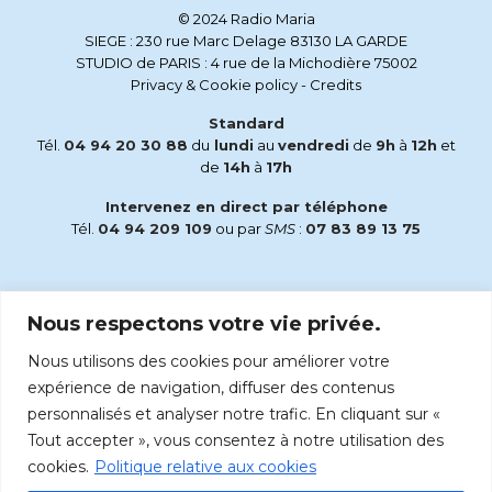
© 2024 Radio Maria
SIEGE : 230 rue Marc Delage 83130 LA GARDE
STUDIO de PARIS : 4 rue de la Michodière 75002
Privacy & Cookie policy
-
Credits
Standard
Tél.
04 94 20 30 88
du
lundi
au
vendredi
de
9h
à
12h
et
de
14h
à
17h
Intervenez en direct par téléphone
Tél.
04 94 209 109
ou par
SMS
:
07 83 89 13 75
Email
Nous respectons votre vie privée.
accueil@radiomaria.fr
Nous utilisons des cookies pour améliorer votre
Écoutez Radio Maria sur :
expérience de navigation, diffuser des contenus
personnalisés et analyser notre trafic. En cliquant sur «
Tout accepter », vous consentez à notre utilisation des
cookies.
Politique relative aux cookies