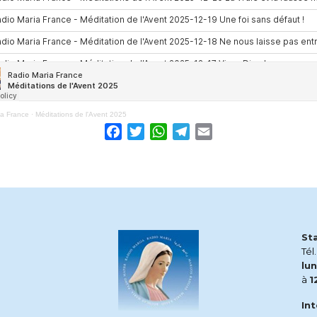
ia France
·
Méditations de l'Avent 2025
Facebook
Twitter
WhatsApp
Telegram
Email
St
Tél
lun
à
1
In