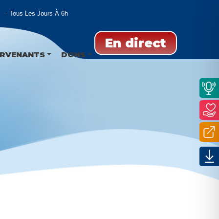
Tous Les Jours À 6h
En direct
ERVENANTS
DONS