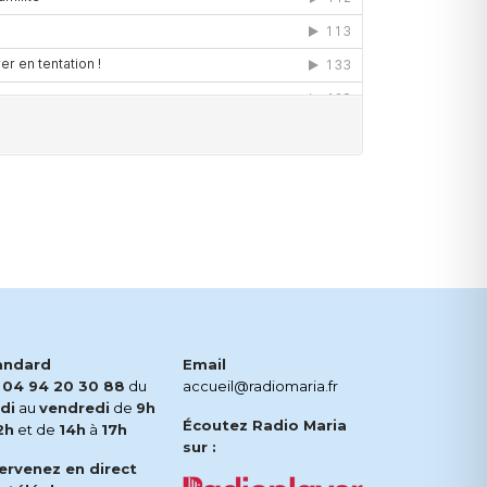
andard
Email
.
04 94 20 30 88
du
accueil@radiomaria.fr
di
au
vendredi
de
9h
Écoutez Radio Maria
2h
et de
14h
à
17h
sur :
tervenez en direct