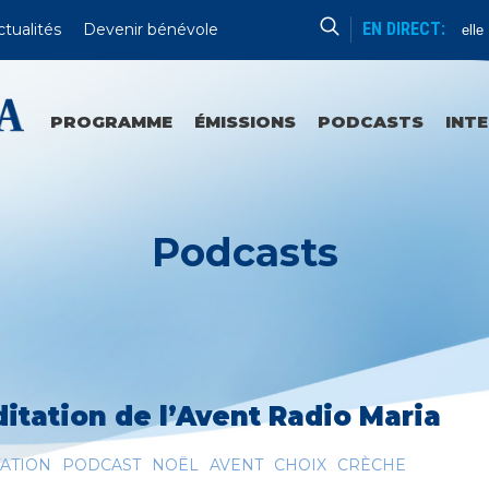
EN DIRECT:
ctualités
Devenir bénévole
Aube Nouvelle
PROGRAMME
ÉMISSIONS
PODCASTS
INT
Podcasts
itation de l’Avent Radio Maria
ATION
PODCAST
NOËL
AVENT
CHOIX
CRÈCHE