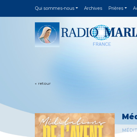
Qui sommes-nous
Archives
Prières
A
« retour
Méd
MÉDIT