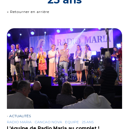
« Retourner en arrière
-
ACTUALITÉS
RADIO MARIA
CANCAO NOVA
EQUIPE
25 ANS
L’équipe de Radio Maria au complet !