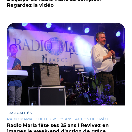
Regardez la vidéo
-
ACTUALITÉS
RADIO MARIA
GUETTEURS
25 ANS
ACTION DE GRÂCE
Radio Maria fête ses 25 ans ! Revivez en
images le week-end d’action de grâce