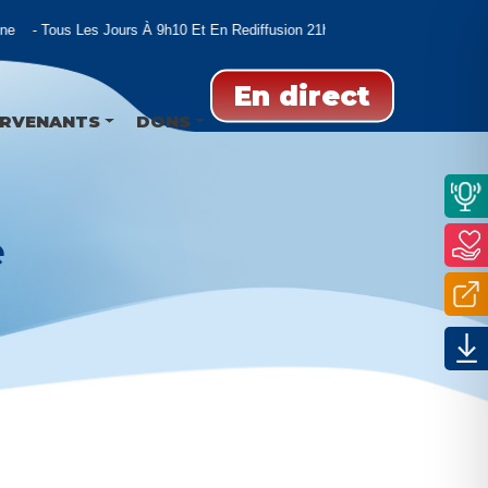
e
Tous Les Jours À 9h10 Et En Rediffusion 21h00 Et 02h00
En direct
ERVENANTS
DONS
e