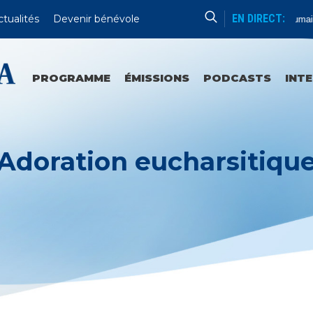
EN DIRECT:
ctualités
Devenir bénévole
Formation Humain
PROGRAMME
ÉMISSIONS
PODCASTS
INT
Adoration eucharsitiqu