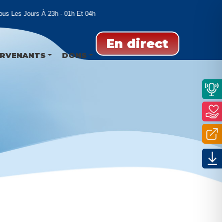
s Les Jours À 23h - 01h Et 04h
En direct
ERVENANTS
DONS