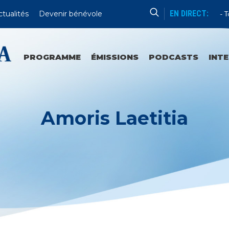
EN DIRECT:
ctualités
Devenir bénévole
Enseignement
Tou
PROGRAMME
ÉMISSIONS
PODCASTS
INT
Amoris Laetitia