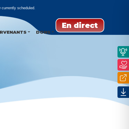
currently scheduled.
En direct
ERVENANTS
DONS