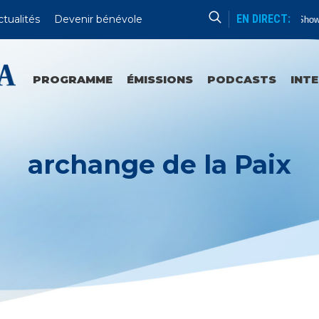
EN DIRECT:
ctualités
Devenir bénévole
No Show 
PROGRAMME
ÉMISSIONS
PODCASTS
INT
archange de la Paix