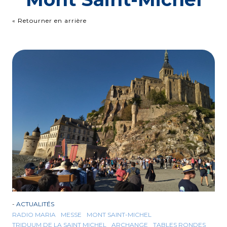
« Retourner en arrière
-
ACTUALITÉS
RADIO MARIA
MESSE
MONT SAINT-MICHEL
TRIDUUM DE LA SAINT MICHEL
ARCHANGE
TABLES RONDES