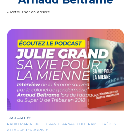
« Retourner en arrière
-
ACTUALITÉS
RADIO MARIA
JULIE GRAND
ARNAUD BELTRAME
TRÈBES
ATTAQUE TERRORISTE