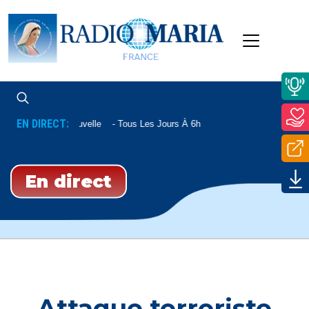
EN DIRECT:
Aube Nouvelle
Tous Les Jours À 6h
En direct
Attaque terroriste