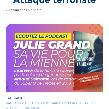
« Retourner en arrière
-
ACTUALITÉS
RADIO MARIA
JULIE GRAND
ARNAUD BELTRAME
TRÈBES
ATTAQUE TERRORISTE