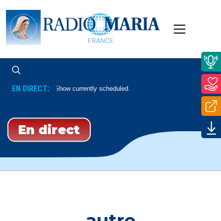
EN DIRECT:
No Show currently scheduled.
En direct
autre