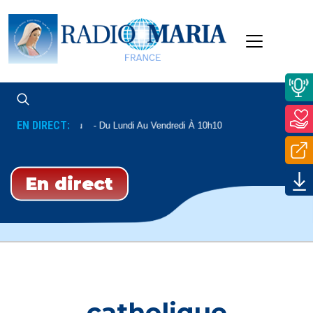
EN DIRECT:
e Du Père Mathieu
Du Lundi Au Vendredi À 10h10
En direct
catholique