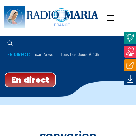
EN DIRECT:
Vatican News
Tous Les Jours À 13h
En direct
converion