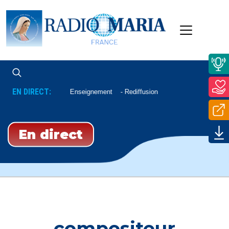
EN DIRECT:
Enseignement
Rediffusion
En direct
compositeur