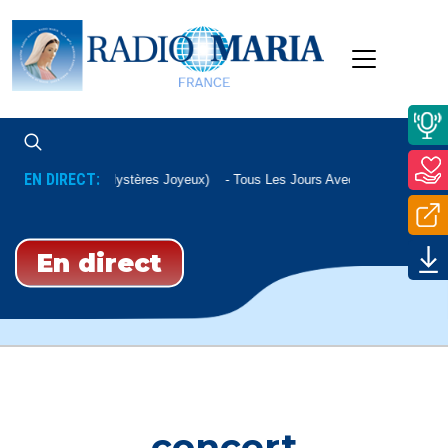
EN DIRECT:
Chapelet (Mystères Joyeux)
Tous Les Jours Avec Un Auditeur
En direct
concert