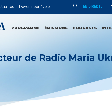
EN DIRECT:
ctualités
Devenir bénévole
Catéchèse Du Père Mathieu
Du 
PROGRAMME
ÉMISSIONS
PODCASTS
INT
cteur de Radio Maria Uk