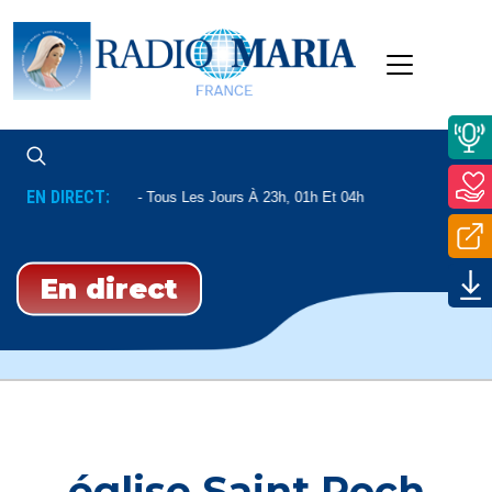
EN DIRECT:
Enseignement
Tous Les Jours À 23h, 01h Et 04h
En direct
église Saint Roch