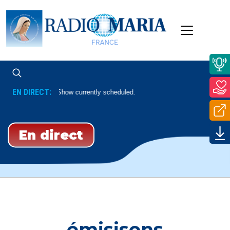
EN DIRECT:
No Show currently scheduled.
En direct
émisisons