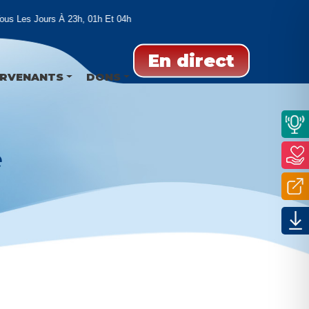
s Les Jours À 23h, 01h Et 04h
En direct
ERVENANTS
DONS
e