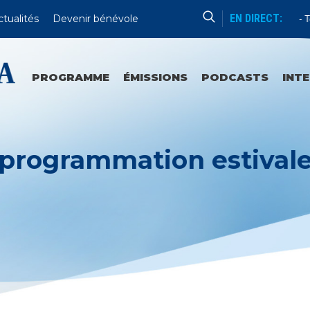
EN DIRECT:
ctualités
Devenir bénévole
Enseignement
Tou
PROGRAMME
ÉMISSIONS
PODCASTS
INT
programmation estival