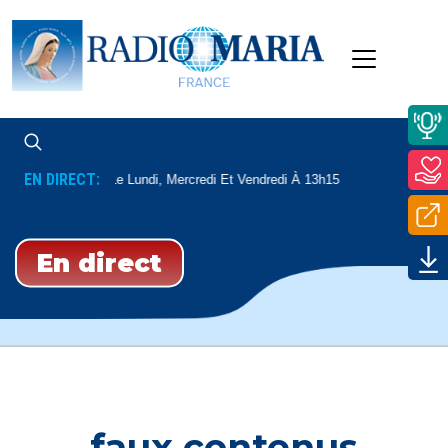
EN DIRECT:
Dédicaces
Le Lundi, Mercredi Et Vendredi À 13h15
En direct
faux contenus