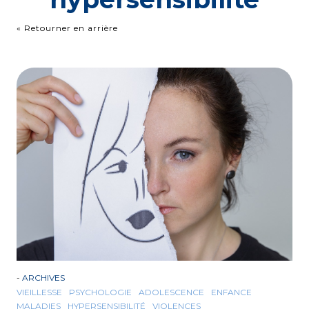
« Retourner en arrière
-
ARCHIVES
VIEILLESSE
PSYCHOLOGIE
ADOLESCENCE
ENFANCE
MALADIES
HYPERSENSIBILITÉ
VIOLENCES