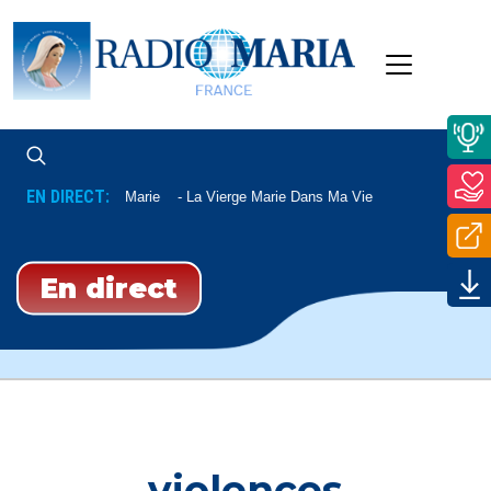
EN DIRECT:
La Vierge Marie
La Vierge Marie Dans Ma Vie
En direct
violences