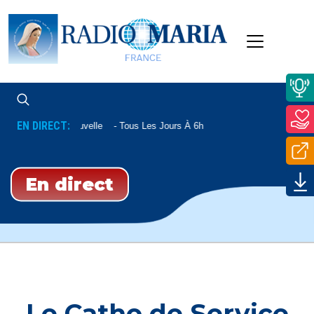
EN DIRECT:
Aube Nouvelle
Tous Les Jours À 6h
En direct
Le Catho de Service