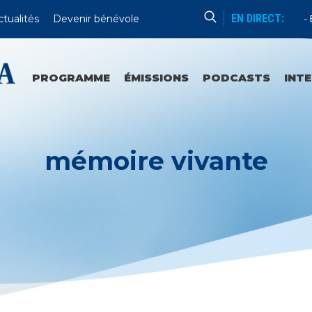
EN DIRECT:
ctualités
Devenir bénévole
Sanctuaires Et Communautés
En 
PROGRAMME
ÉMISSIONS
PODCASTS
INT
mémoire vivante