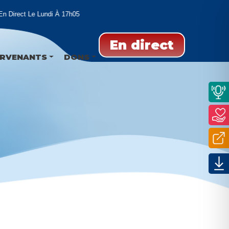
Direct Le Lundi À 17h05
En direct
ERVENANTS
DONS