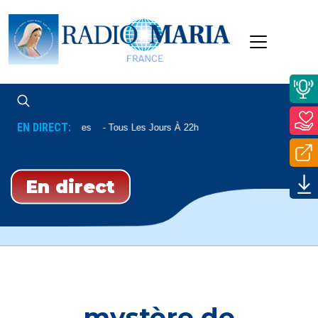
EN DIRECT:
Complies
Tous Les Jours À 22h
En direct
mystère de