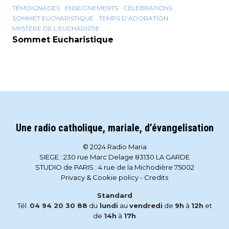
TÉMOIGNAGES
ENSEIGNEMENTS
CÉLÉBRATIONS
SOMMET EUCHARISTIQUE
TEMPS D’ADORATION
MYSTÈRE DE L’EUCHARISTIE
Sommet Eucharistique
Une radio catholique, mariale, d’évangelisation
© 2024 Radio Maria
SIEGE : 230 rue Marc Delage 83130 LA GARDE
STUDIO de PARIS : 4 rue de la Michodière 75002
Privacy & Cookie policy
-
Credits
Standard
Tél.
04 94 20 30 88
du
lundi
au
vendredi
de
9h
à
12h
et
de
14h
à
17h