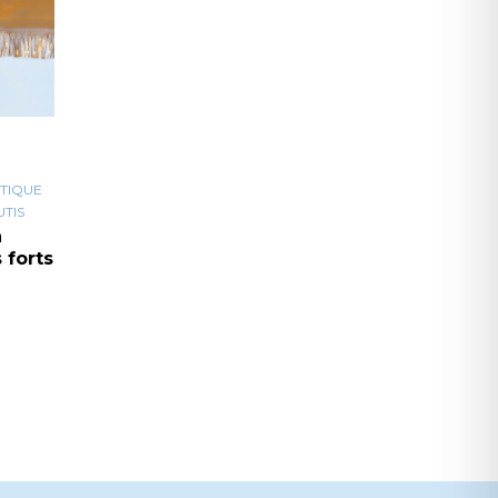
TIQUE
TIS
à
 forts