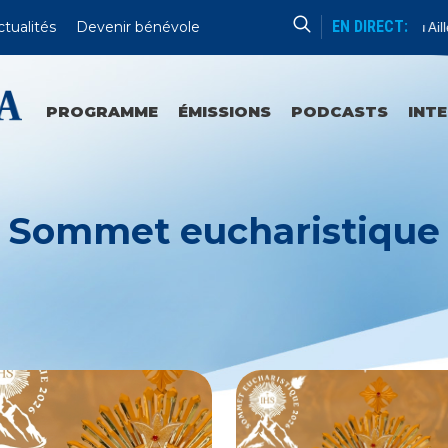
EN DIRECT:
ctualités
Devenir bénévole
Chapelet De Lourdes Ou Ailleu
PROGRAMME
ÉMISSIONS
PODCASTS
INT
Sommet eucharistique