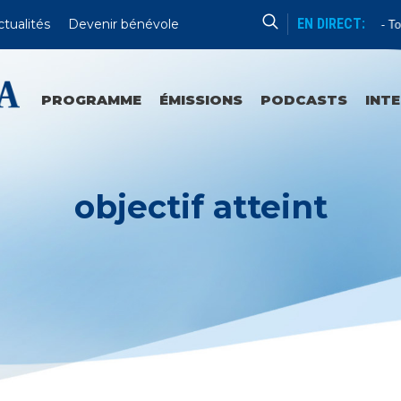
EN DIRECT:
ctualités
Devenir bénévole
Enseignement
Tou
PROGRAMME
ÉMISSIONS
PODCASTS
INT
objectif atteint