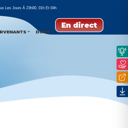
s Les Jours À 23h00, 01h Et 04h
En direct
ERVENANTS
DONS