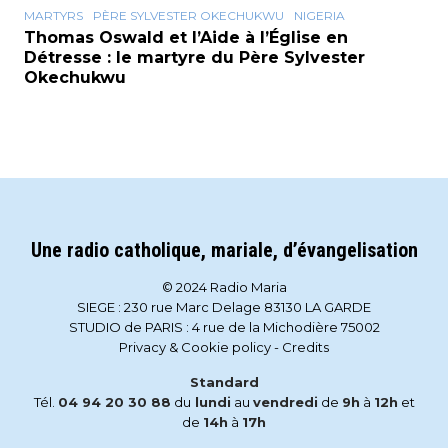
MARTYRS
PÈRE SYLVESTER OKECHUKWU
NIGERIA
Thomas Oswald et l’Aide à l’Église en
Détresse : le martyre du Père Sylvester
Okechukwu
Une radio catholique, mariale, d’évangelisation
© 2024 Radio Maria
SIEGE : 230 rue Marc Delage 83130 LA GARDE
STUDIO de PARIS : 4 rue de la Michodière 75002
Privacy & Cookie policy
-
Credits
Standard
Tél.
04 94 20 30 88
du
lundi
au
vendredi
de
9h
à
12h
et
de
14h
à
17h