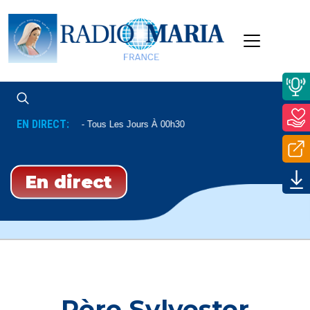
EN DIRECT:
Psaumes
Tous Les Jours À 00h30
En direct
Père Sylvester