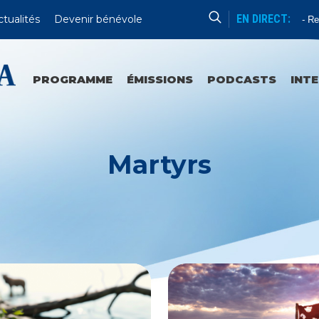
EN DIRECT:
ctualités
Devenir bénévole
Enseignement
Redi
PROGRAMME
ÉMISSIONS
PODCASTS
INT
Martyrs