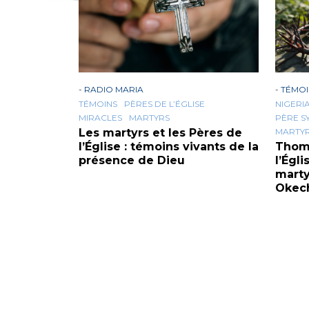
-
RADIO MARIA
-
TÉMO
TÉMOINS
PÈRES DE L’ÉGLISE
NIGERI
MIRACLES
MARTYRS
PÈRE S
Les martyrs et les Pères de
MARTY
l’Église : témoins vivants de la
Thoma
présence de Dieu
l’Égli
marty
Okec