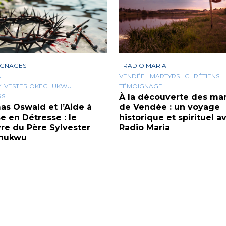
IGNAGES
-
RADIO MARIA
A
VENDÉE
MARTYRS
CHRÉTIENS
YLVESTER OKECHUKWU
TÉMOIGNAGE
RS
À la découverte des mar
s Oswald et l’Aide à
de Vendée : un voyage
se en Détresse : le
historique et spirituel a
re du Père Sylvester
Radio Maria
hukwu