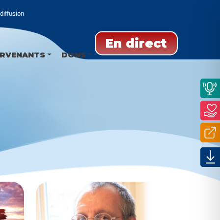
ffusion
En direct
ERVENANTS
DONS