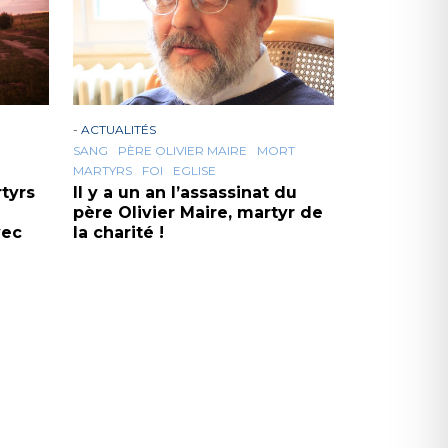
-
ACTUALITÉS
SANG
PÈRE OLIVIER MAIRE
MORT
MARTYRS
FOI
EGLISE
tyrs
Il y a un an l’assassinat du
père Olivier Maire, martyr de
vec
la charité !