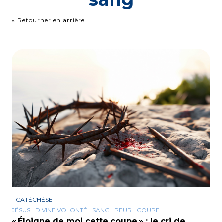
« Retourner en arrière
-
CATÉCHÈSE
JÉSUS
DIVINE VOLONTÉ
SANG
PEUR
COUPE
« Éloigne de moi cette coupe » : le cri de