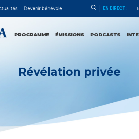
EN DIRECT:
ctualités
Devenir bénévole
Sanctuaires Et Communautés
En 
PROGRAMME
ÉMISSIONS
PODCASTS
INT
Révélation privée