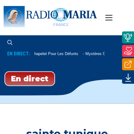
EN DIRECT:
Chapelet Pour Les Défunts
Mystères Glorieux
En direct
sainte tunique