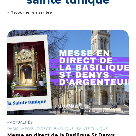
« Retourner en arrière
-
ACTUALITÉS
PARIS
MESSE
DIRECT
BASILIQUE
SAINTE TUNIQUE
Messe en direct de la Basilique St Denys