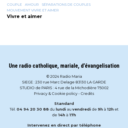
COUPLE
AMOUR
SÉPARATIONS DE COUPLES
MOUVEMENT VIVRE ET AIMER
Vivre et aimer
Une radio catholique, mariale, d’évangelisation
© 2024 Radio Maria
SIEGE : 230 rue Marc Delage 83130 LA GARDE
STUDIO de PARIS : 4 rue de la Michodière 75002
Privacy & Cookie policy
-
Credits
Standard
Tél.
04 94 20 30 88
du
lundi
au
vendredi
de
9h
à
12h
et
de
14h
à
17h
Intervenez en direct par téléphone