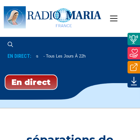
EN DIRECT:
Complies
Tous Les Jours À 22h
En direct
séparations de