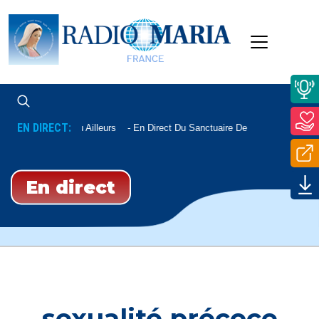
EN DIRECT:
let De Lourdes Ou Ailleurs
En Direct Du Sanctuaire De Lourdes
En direct
sexualité précoce