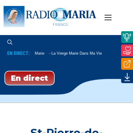
EN DIRECT:
La Vierge Marie
La Vierge Marie Dans Ma Vie
En direct
St-Pierre-de-