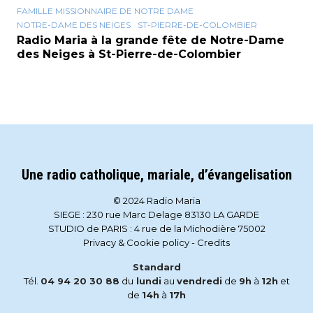
FAMILLE MISSIONNAIRE DE NOTRE DAME
NOTRE-DAME DES NEIGES
ST-PIERRE-DE-COLOMBIER
Radio Maria à la grande fête de Notre-Dame
des Neiges à St-Pierre-de-Colombier
Une radio catholique, mariale, d’évangelisation
© 2024 Radio Maria
SIEGE : 230 rue Marc Delage 83130 LA GARDE
STUDIO de PARIS : 4 rue de la Michodière 75002
Privacy & Cookie policy
-
Credits
Standard
Tél.
04 94 20 30 88
du
lundi
au
vendredi
de
9h
à
12h
et
de
14h
à
17h