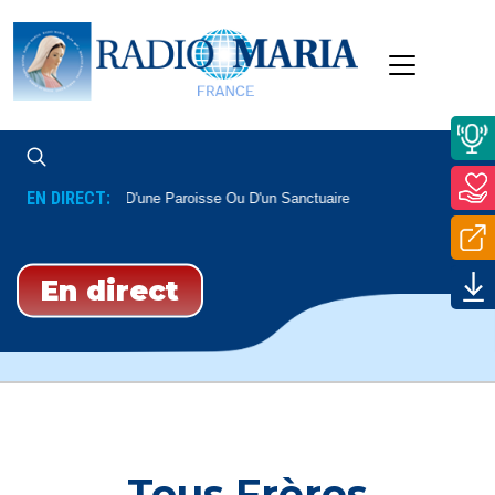
EN DIRECT:
sse En Direct
D'une Paroisse Ou D'un Sanctuaire
En direct
Tous Frères