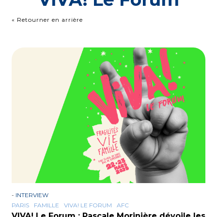
« Retourner en arrière
-
INTERVIEW
PARIS
FAMILLE
VIVA! LE FORUM
AFC
VIVA! Le Forum : Pascale Morinière dévoile les