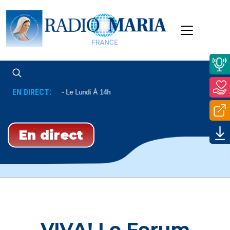
EN DIRECT:
 Et Communautés
Le Lundi À 14h
En direct
VIVA! Le Forum