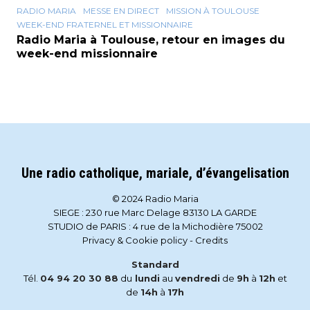
RADIO MARIA
MESSE EN DIRECT
MISSION À TOULOUSE
WEEK-END FRATERNEL ET MISSIONNAIRE
Radio Maria à Toulouse, retour en images du
week-end missionnaire
Une radio catholique, mariale, d’évangelisation
© 2024 Radio Maria
SIEGE : 230 rue Marc Delage 83130 LA GARDE
STUDIO de PARIS : 4 rue de la Michodière 75002
Privacy & Cookie policy
-
Credits
Standard
Tél.
04 94 20 30 88
du
lundi
au
vendredi
de
9h
à
12h
et
de
14h
à
17h