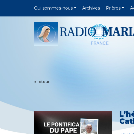
Qui sommes-nous
Archives
Prières
A
« retour
L’h
Cat