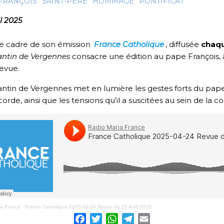
FRANÇOIS
SAINT-PÈRE
HOMMAGE
PONTIFICAT
il 2025
e cadre de son émission
France Catholique
, diffusée
chaqu
antin de Vergennes
consacre une édition au pape François, à
revue.
ntin de Vergennes met en lumière les gestes forts du pape, 
corde, ainsi que les tensions qu’il a suscitées au sein de l
ia France
·
France Catholique 2025-04-24 Revue du 25 Avril 2025
Facebook
Twitter
WhatsApp
Telegram
Email