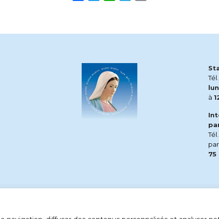
St
Tél
lun
à
1
In
pa
Tél
pa
75