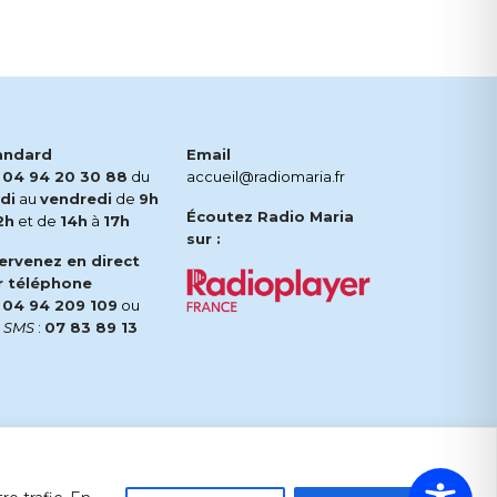
andard
Email
.
04 94 20 30 88
du
accueil@radiomaria.fr
di
au
vendredi
de
9h
Écoutez Radio Maria
2h
et de
14h
à
17h
sur :
tervenez en direct
r téléphone
.
04 94 209 109
ou
r
SMS
:
07 83 89 13