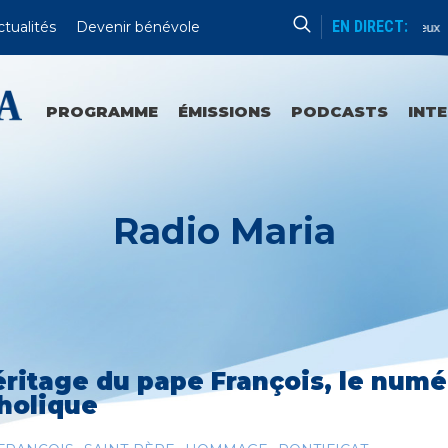
EN DIRECT:
ctualités
Devenir bénévole
Chapelet
Mystères Douloureux
PROGRAMME
ÉMISSIONS
PODCASTS
INT
Radio Maria
éritage du pape François, le numé
holique