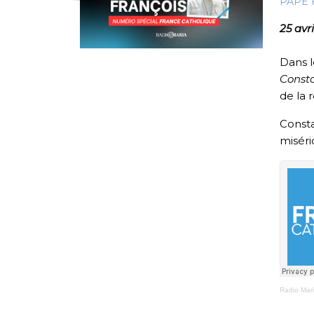
PAPE 
25 avr
Dans l
Const
de la 
Consta
miséri
Radio Mar