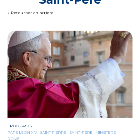
« Retourner en arrière
-
PODCASTS
PAPE LÉON XIV
SAINT PIERRE
SAINT-PÈRE
MINISTÈRE
ROME