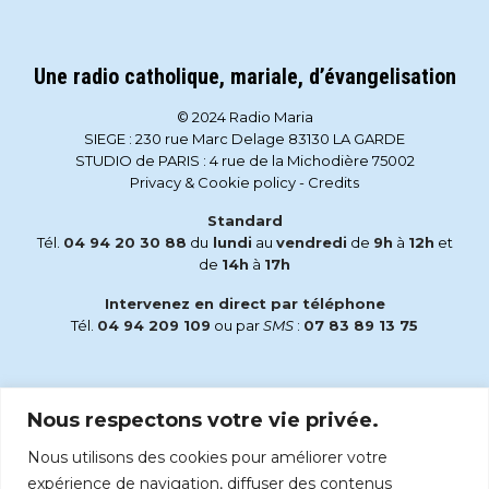
Une radio catholique, mariale, d’évangelisation
© 2024 Radio Maria
SIEGE : 230 rue Marc Delage 83130 LA GARDE
STUDIO de PARIS : 4 rue de la Michodière 75002
Privacy & Cookie policy
-
Credits
Standard
Tél.
04 94 20 30 88
du
lundi
au
vendredi
de
9h
à
12h
et
de
14h
à
17h
Intervenez en direct par téléphone
Tél.
04 94 209 109
ou par
SMS
:
07 83 89 13 75
Email
Nous respectons votre vie privée.
accueil@radiomaria.fr
Nous utilisons des cookies pour améliorer votre
Écoutez Radio Maria sur :
expérience de navigation, diffuser des contenus