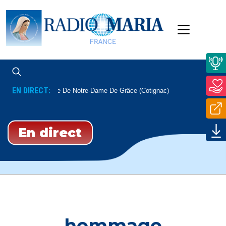
EN DIRECT:
Messe De Notre-Dame De Grâce (Cotignac)
Tous Les Lundi
En direct
hommage