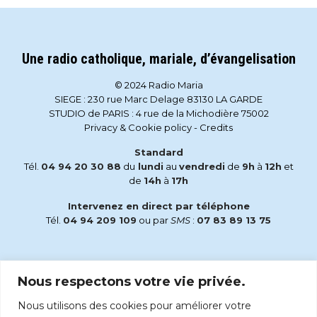
Une radio catholique, mariale, d’évangelisation
© 2024 Radio Maria
SIEGE : 230 rue Marc Delage 83130 LA GARDE
STUDIO de PARIS : 4 rue de la Michodière 75002
Privacy & Cookie policy
-
Credits
Standard
Tél.
04 94 20 30 88
du
lundi
au
vendredi
de
9h
à
12h
et
de
14h
à
17h
Intervenez en direct par téléphone
Tél.
04 94 209 109
ou par
SMS
:
07 83 89 13 75
Email
Nous respectons votre vie privée.
accueil@radiomaria.fr
Nous utilisons des cookies pour améliorer votre
Écoutez Radio Maria sur :