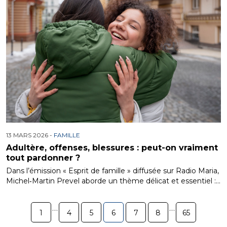
13 MARS 2026 -
FAMILLE
Adultère, offenses, blessures : peut-on vraiment
tout pardonner ?
Dans l’émission « Esprit de famille » diffusée sur Radio Maria,
Michel‑Martin Prevel aborde un thème délicat et essentiel :…
…
…
1
4
5
6
7
8
65