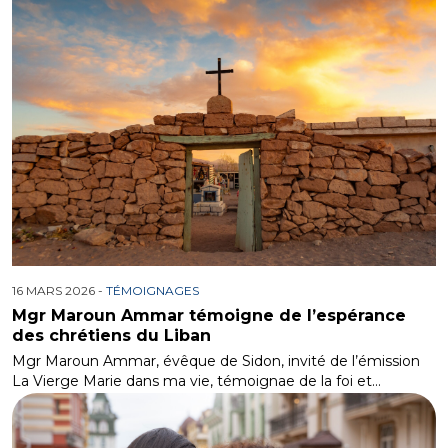
16 MARS 2026 -
TÉMOIGNAGES
Mgr Maroun Ammar témoigne de l’espérance
des chrétiens du Liban
Mgr Maroun Ammar, évêque de Sidon, invité de l’émission
La Vierge Marie dans ma vie, témoignae de la foi et…